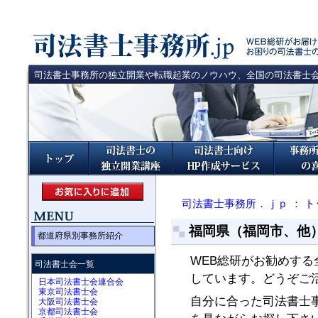
司法書士事務所の独立開業や転職起業のノウハウ、全国の司法書士
司法書士事務所．ｊｐ ： ト
福岡県（福岡市、他
都道府県別事務所紹介
WEB総研がお勧めす
司法書士会一覧
しています。どうぞご
日本司法書士会連合会
東京司法書士会
自分に合った司法書士
大阪司法書士会
京都司法書士会