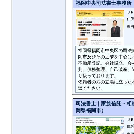
福岡中央司法書士事務所
ＵＲ
住所
専門
福岡県福岡市中央区の司法
岡市及びその近隣を中心に
不動産登記、会社設立、会
判、債務整理、自己破産、
り扱っております。
依頼者の方の立場に立った
談ください。
司法書士｜家族信託・相
岡県福岡市）
ＵＲ
住所