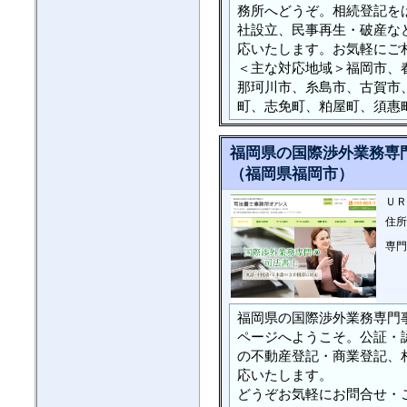
務所へどうぞ。相続登記を
社設立、民事再生・破産な
応いたします。お気軽にご
＜主な対応地域＞福岡市、
那珂川市、糸島市、古賀市
町、志免町、粕屋町、須惠
福岡県の国際渉外業務専
（福岡県福岡市）
ＵＲ
住所
専門
福岡県の国際渉外業務専門
ページへようこそ。公証・
の不動産登記・商業登記、
応いたします。
どうぞお気軽にお問合せ・