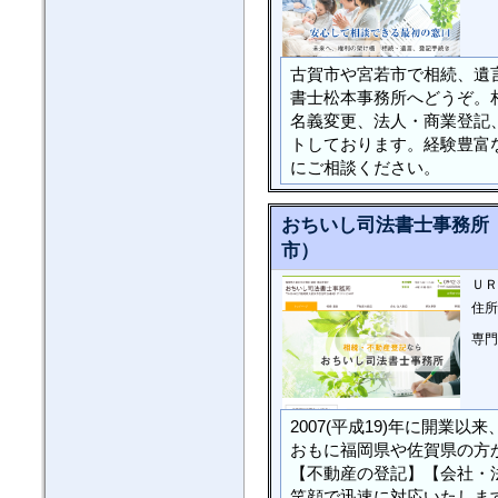
古賀市や宮若市で相続、遺
書士松本事務所へどうぞ。
名義変更、法人・商業登記
トしております。経験豊富
にご相談ください。
おちいし司法書士事務所
市）
ＵＲ
住所
専門
2007(平成19)年に開業
おもに福岡県や佐賀県の方
【不動産の登記】【会社・
笑顔で迅速に対応いたしま