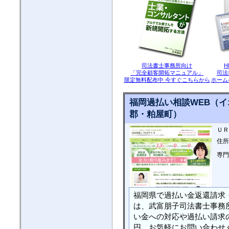
司法書士事務所向け
「完全顧客開拓マニュアル」
司法
限定無料配布中 今すぐこちらから
ホーム
福岡過払い相談WEB（
郡・粕屋町）
ＵＲ
住所
専門
福岡県で過払い金返還請求
は、武富朋子司法書士事務
い金への対応や過払い請求
円、お気軽にお問い合わせ