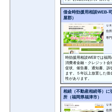
借金時効援用相談WEB-
屋郡）
ＵＲ
住所
専門
時効援用相談WEBでは福
消費者金融・クレジット会
促状、催告書、通知書、訴
ます。５年以上放置した借
性があります。
相続（不動産相続等）に
所（福岡県福津市）
ＵＲ
住所