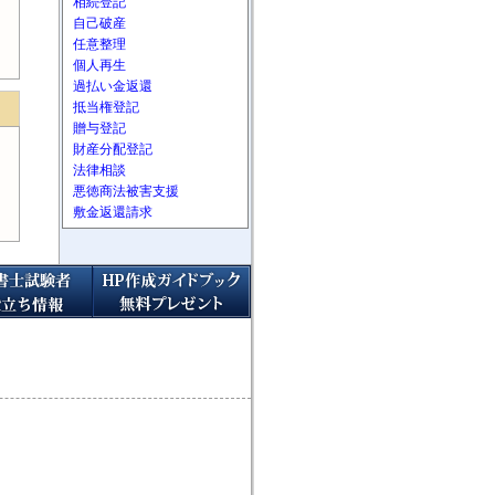
相続登記
自己破産
任意整理
個人再生
過払い金返還
抵当権登記
贈与登記
財産分配登記
法律相談
悪徳商法被害支援
敷金返還請求