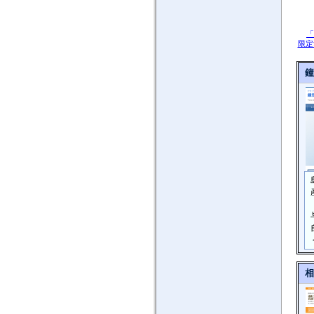
「
限定
鐘
相