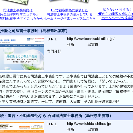
知らないと損する！
司法書士事務所向け
HPで顧客開拓に成功した
HPからの集客を成功さ
完全顧客開拓マニュアル」
司法書士事務所の使用している
ホームページ作成講
無料配布中 今すぐこちらから
ホームページ作成サービスはこちら
推隆之司法書士事務所（島根県出雲市）
http://www.kanetsuki-office.jp/
ＵＲＬ
住所
出雲市
専門分野
島根県出雲市にある司法書士事務所です。当事務所では司法書士としての経験や不
産業にたずさわっていた経験を活かし、専門家として皆様に、「聞いてよかった」
「頼んでよかった」と思っていただけるよう業務を行っております。土地や建物の
与・売買の登記、住宅ローンのご相談から相続・遺言・後見、借金問題（債務整理
自己破産）・過払い金返還請求まで、お気軽にご相談ください。
＜主な業務地域＞出雲市、松江市、雲南市、大田市、その他島根県東部地区
続・遺言・不動産登記なら 石田司法書士事務所（島根県出雲市）
http://www.ishida-shihou.jp/
ＵＲＬ
住所
出雲市