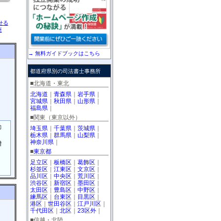
せる
座
→ 無料ガイドブックはこちら
都道府県別の司法書士事務所
■北海道・東北
北海道
｜
青森県
｜
岩手県
｜
宮城県
｜
秋田県
｜
山形県
｜
福島県
｜
■関東（東京以外）
動
埼玉県
｜
千葉県
｜
茨城県
｜
、
栃木県
｜
群馬県
｜
山梨県
｜
神奈川県
｜
贈
■
東京都
・
足立区
｜
板橋区
｜
葛飾区
｜
杉並区
｜
江東区
｜
文京区
｜
品川区
｜
中央区
｜
荒川区
｜
渋谷区
｜
新宿区
｜
墨田区
｜
太田区
｜
豊島区
｜
中野区
｜
練馬区
｜
台東区
｜
目黒区
｜
港区
｜
世田谷区
｜
江戸川区
｜
千代田区
｜
北区
｜
23区外
｜
■信越・北陸