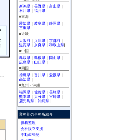
新潟県
｜
長野県
｜
富山県
｜
石川県
｜
福井県
■東海
愛知県
｜
岐阜県
｜
静岡県
｜
三重県
の
■近畿
・
だ
大阪府
｜
兵庫県
｜
京都府
｜
滋賀県
｜
奈良県
｜
和歌山県
|
致
■中国
鳥取県
｜
島根県
｜
岡山県
｜
広島県
｜
山口県
｜
■四国
徳島県
｜
香川県
｜
愛媛県
｜
高知県
｜
■九州・沖縄
福岡県
｜
佐賀県
｜
長崎県
｜
熊本県
｜
大分県
｜
宮崎県
｜
鹿児島県
｜
沖縄県
｜
業務別の事務所紹介
債務整理
会社設立支援
不動産登記